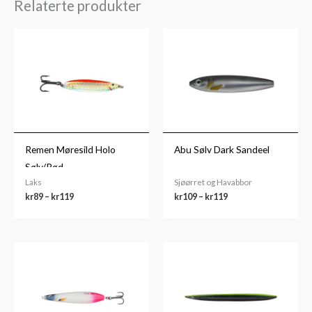
Relaterte produkter
Prisområde:
Prisområde:
kr89
kr109
til
til
kr119
kr119
Remen Møresild Holo
Abu Sølv Dark Sandeel
Sølv/Rød
Laks
Sjøørret og Havabbor
kr
89
–
kr
119
kr
109
–
kr
119
Prisområde:
Prisområde:
kr109
kr139
til
til
kr119
kr159