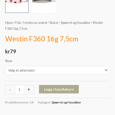
Hjem
/
Fisk
/
I enden av snøret
/
Sluker
/
Sjøørret og Havabbor
/ Westin
F360 16g 7,5cm
Westin F360 16g 7,5cm
kr
79
Size
-
+
Legg i handlekurv
Produktnummer:
I/A
Kategori:
Sjøørret og Havabbor