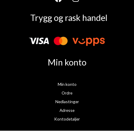
F
I
a
n
Trygg og rask handel
c
s
e
t
b
a
o
g
o
r
k
a
Min konto
m
Min konto
Ordre
Nedlastinger
Adresse
Kontodetaljer