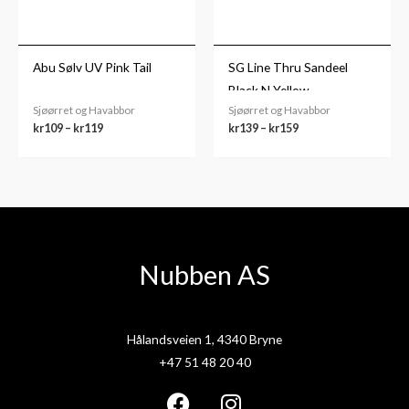
Abu Sølv UV Pink Tail
SG Line Thru Sandeel
Black N Yellow
Sjøørret og Havabbor
Sjøørret og Havabbor
kr
109
–
kr
119
kr
139
–
kr
159
Nubben AS
Hålandsveien 1, 4340 Bryne
+47 51 48 20 40