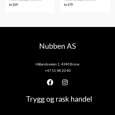
kr
129
kr
179
Nubben AS
Hålandsveien 1, 4340 Bryne
+47 51 48 20 40
F
I
a
n
Trygg og rask handel
c
s
e
t
b
a