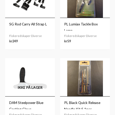
SG Rod Carry All Strap L
PL Lumiax Tackle Box
Lamp
Fiskeredskaper Diverse
Fiskeredskaper Diverse
kr
249
kr
59
IKKE PÅ LAGER
DAM Steelpower Blue
PL Black Quick Release
Casting Glove
Needle Kit S 1pcs
Fiskeredskaper Diverse
Fiskeredskaper Diverse