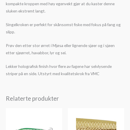
kompakte kroppen med høy egenvekt gjør at du kaster denne
sluken ekstremt langt.
Singelkroken er perfekt for skånsomst fiske med fokus på fang og
slipp.
Prøv den etter stor ørret i Mjøsa eller lignende sjøer og i sjøen
etter sjøørret, havabbor, lyr og sei.
Lekker holografisk finish hvor flere av fagene har selvlysende
striper på en side. Utstyrt med kvalitetskrok fra VMC
Relaterte produkter
Prisområde:
kr79
til
kr109