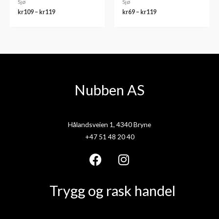
Sjø
Sjø
kr
109
–
kr
119
kr
69
–
kr
119
Nubben AS
Hålandsveien 1, 4340 Bryne
+47 51 48 20 40
F
I
a
n
Trygg og rask handel
c
s
e
t
b
a