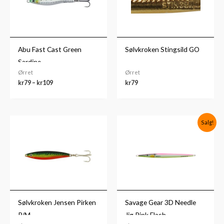
Abu Fast Cast Green
Sølvkroken Stingsild GO
Sardine
Ørret
Ørret
kr
79
–
kr
109
kr
79
Prisområde:
Prisområde:
Salg!
kr109
kr69
til
til
kr119
kr119
Sølvkroken Jensen Pirken
Savage Gear 3D Needle
P/M
Jig Pink Flash