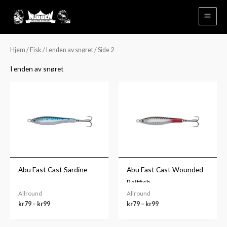
Hopp
rett
til
innholdet
Hjem
/
Fisk
/
I enden av snøret
/ Side 2
I enden av snøret
Prisområde:
Prisområde:
kr79
kr79
til
til
kr99
kr99
Abu Fast Cast Sardine
Abu Fast Cast Wounded
Baitfish
Allround
Allround
kr
79
–
kr
99
kr
79
–
kr
99