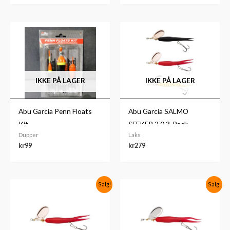
IKKE PÅ LAGER
IKKE PÅ LAGER
Abu Garcia Penn Floats
Abu Garcia SALMO
Kit
SEEKER 2.0 3-Pack
Dupper
Laks
kr
99
kr
279
Opprinnelig
Nåværende
Opprinnelig
Nåværende
Salg!
Salg!
pris
pris
pris
pris
var:
er:
var:
er:
kr115.
kr79.
kr115.
kr79.