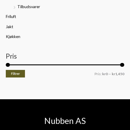
Tilbudsvarer
Friluft
Jakt
Kjøkken
Pris
Filtrer
Pris:
kr0
—
kr1,450
Nubben AS