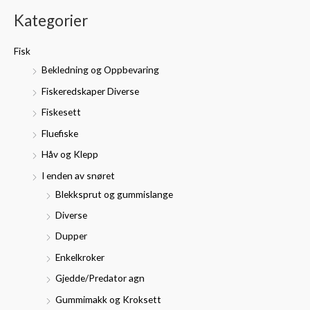
k
n
k
Kategorier
e
.
s
t
p
p
Fisk
t
r
r
Bekledning og Oppbevaring
e
i
i
Fiskeredskaper Diverse
r
s
s
Fiskesett
:
Fluefiske
Håv og Klepp
I enden av snøret
Blekksprut og gummislange
Diverse
Dupper
Enkelkroker
Gjedde/Predator agn
Gummimakk og Kroksett