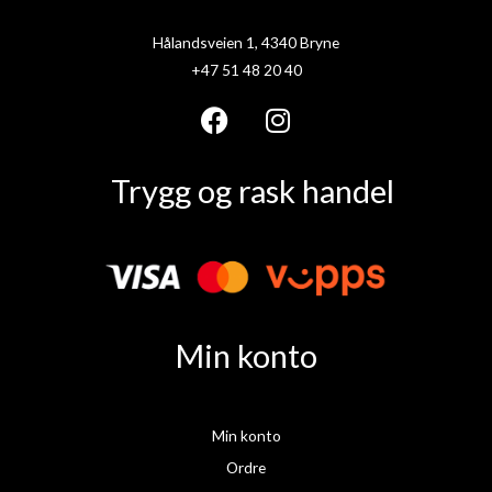
Hålandsveien 1, 4340 Bryne
+47 51 48 20 40
F
I
a
n
Trygg og rask handel
c
s
e
t
b
a
o
g
o
r
k
a
Min konto
m
Min konto
Ordre