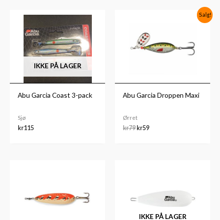
Opprinnelig
Nåværende
Salg!
pris
pris
var:
er:
kr79.
kr59.
IKKE PÅ LAGER
Abu Garcia Coast 3-pack
Abu Garcia Droppen Maxi
Sjø
Ørret
kr
115
kr
79
kr
59
Prisområde:
kr69
til
kr79
IKKE PÅ LAGER