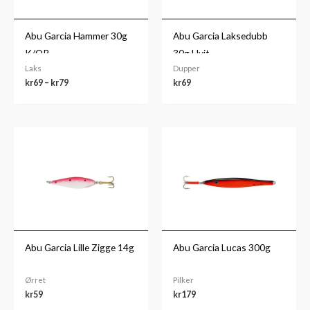
Abu Garcia Hammer 30g
Abu Garcia Laksedubb
K/OR
30g Hvit
Laks
Dupper
kr
69
–
kr
79
kr
69
Abu Garcia Lille Zigge 14g
Abu Garcia Lucas 300g
Ørret
Pilker
kr
59
kr
179