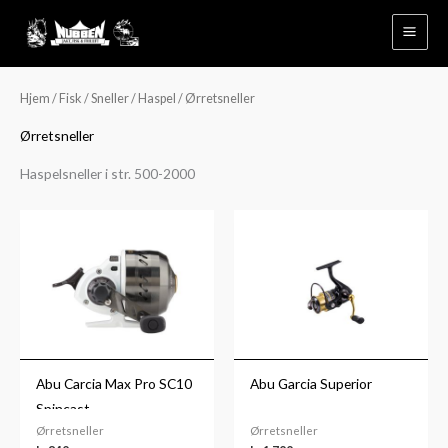
Hopp
rett
til
innholdet
Hjem
/
Fisk
/
Sneller
/
Haspel
/ Ørretsneller
Ørretsneller
Haspelsneller i str. 500-2000
Abu Carcia Max Pro SC10
Abu Garcia Superior
Spincast
Ørretsneller
Ørretsneller