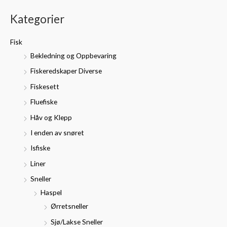
k
n
k
Kategorier
e
.
s
t
p
p
Fisk
t
r
r
Bekledning og Oppbevaring
e
i
i
Fiskeredskaper Diverse
r
s
s
Fiskesett
:
Fluefiske
Håv og Klepp
I enden av snøret
Isfiske
Liner
Sneller
Haspel
Ørretsneller
Sjø/Lakse Sneller