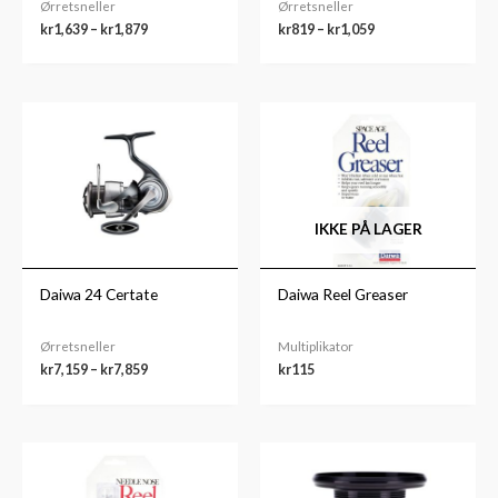
Ørretsneller
Ørretsneller
kr
1,639
–
kr
1,879
kr
819
–
kr
1,059
Prisområde:
kr7,159
til
kr7,859
IKKE PÅ LAGER
Daiwa 24 Certate
Daiwa Reel Greaser
Ørretsneller
Multiplikator
kr
7,159
–
kr
7,859
kr
115
Prisområde:
kr189
til