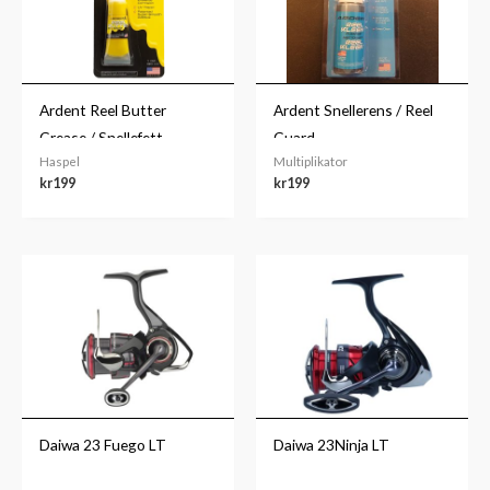
Ardent Reel Butter
Ardent Snellerens / Reel
Grease / Snellefett
Guard
Haspel
Multiplikator
kr
199
kr
199
Prisområde:
Prisområde:
kr1,639
kr819
til
til
kr1,879
kr1,059
Daiwa 23 Fuego LT
Daiwa 23Ninja LT