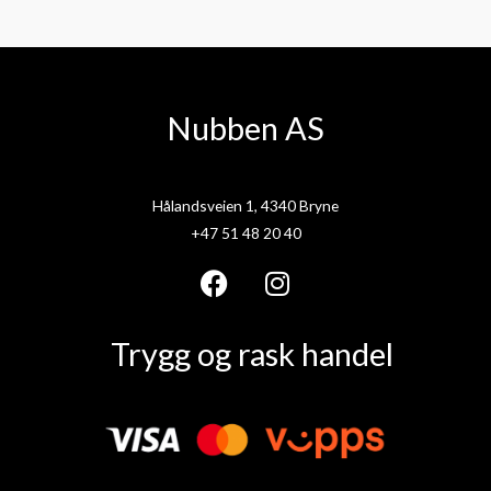
Nubben AS
Hålandsveien 1, 4340 Bryne
+47 51 48 20 40
F
I
a
n
Trygg og rask handel
c
s
e
t
b
a
o
g
o
r