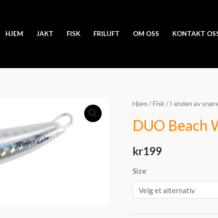
HJEM
JAKT
FISK
FRILUFT
OM OSS
KONTAKT OS
DUO
Hjem
/
Fisk
/
I enden av snør
Beach
DUO Beach W
Walker
Flipper
kr
199
24g
antall
Size