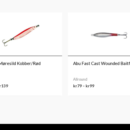
Prisområde:
Prisområde:
kr79
kr79
til
til
kr139
kr99
Møresild Kobber/Rød
Abu Fast Cast Wounded Baitf
Allround
r
139
kr
79
–
kr
99