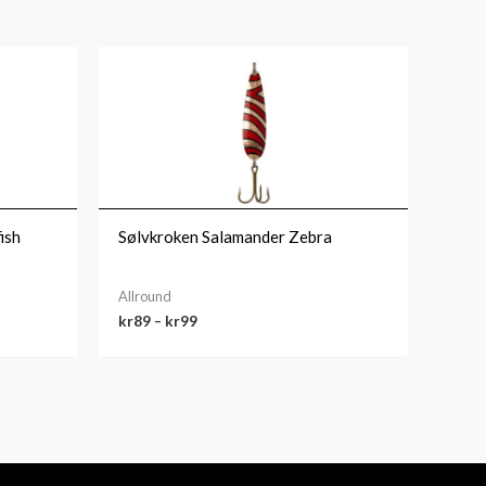
Prisområde:
kr89
til
kr99
ish
Sølvkroken Salamander Zebra
Allround
kr
89
–
kr
99