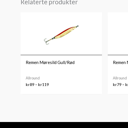
Relaterte produkter
Prisområde:
kr89
til
kr119
Remen Møresild Gull/Rød
Remen 
Allround
Allround
kr
89
–
kr
119
kr
79
–
k