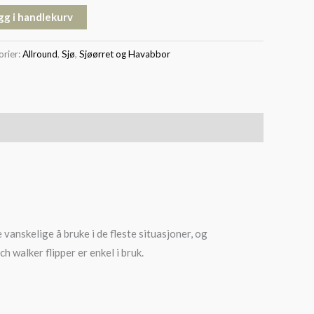
gg i handlekurv
orier:
Allround
,
Sjø
,
Sjøørret og Havabbor
vanskelige å bruke i de fleste situasjoner, og
 walker flipper er enkel i bruk.