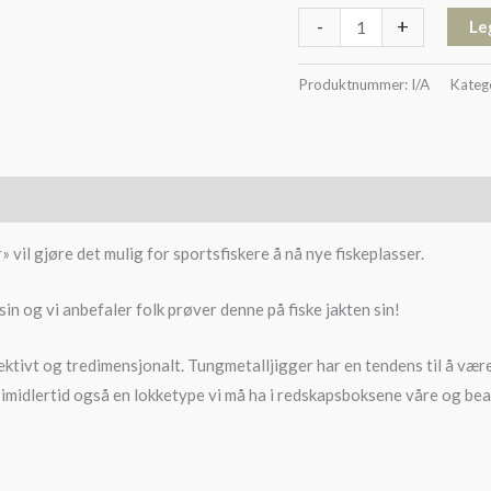
-
+
Le
Produktnummer:
I/A
Kateg
 vil gjøre det mulig for sportsfiskere å nå nye fiskeplasser.
n og vi anbefaler folk prøver denne på fiske jakten sin!
ktivt og tredimensjonalt. Tungmetalljigger har en tendens til å være 
 imidlertid også en lokketype vi må ha i redskapsboksene våre og beach