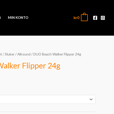
kr
0
0
S
MIN KONTO
et
/
Sluker
/
Allround
/ DUO Beach Walker Flipper 24g
alker Flipper 24g