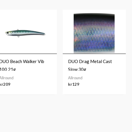
DUO Beach Walker Vib
DUO Drag Metal Cast
100 21g
Slow 30g
Allround
Allround
kr
209
kr
129