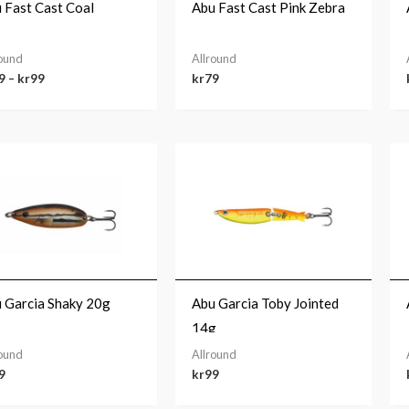
 Fast Cast Coal
Abu Fast Cast Pink Zebra
round
Allround
9
–
kr
99
kr
79
 Garcia Shaky 20g
Abu Garcia Toby Jointed
14g
round
Allround
9
kr
99