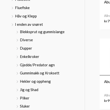
:
Abu
Fluefiske
All
Håv og Klepp
kr
7
I enden av snøret
Blekksprut og gummislange
Diverse
Dupper
Enkelkroker
Gjedde/Predator agn
Gummimakk og Kroksett
Hekler og oppheng
Abu
Jig og Shad
All
Pilker
kr
9
Sluker