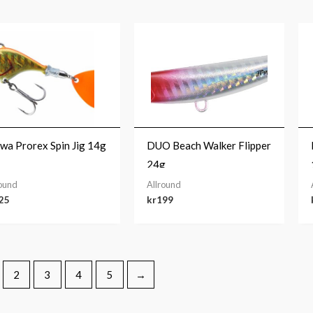
wa Prorex Spin Jig 14g
DUO Beach Walker Flipper
24g
round
Allround
25
kr
199
2
3
4
5
→