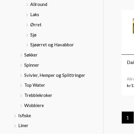
Allround
Laks
Ørret
Sjø
Sjøørret og Havabbor
Søkker
Dai
Spinner
Svivler, Hemper og Splittringer
All
Top Water
kr
1
Trebblekroker
Wobblere
Isfiske
1
Liner