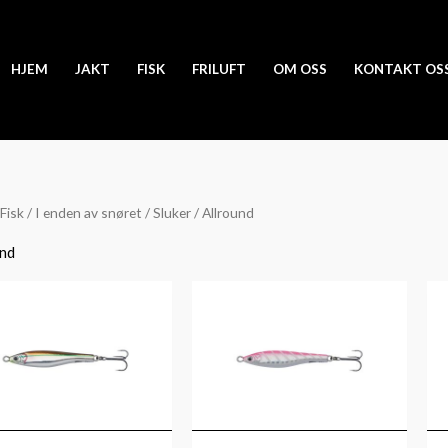
HJEM
JAKT
FISK
FRILUFT
OM OSS
KONTAKT OS
Fisk
/
I enden av snøret
/
Sluker
/ Allround
und
Prisområde:
kr79
til
kr99