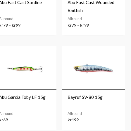
Abu Fast Cast Sardine
Abu Fast Cast Wounded
Baitfish
Allround
Allround
kr
79
–
kr
99
kr
79
–
kr
99
Abu Garcia Toby LF 15g
Bayruf SV-80 15g
Allround
Allround
kr
69
kr
199