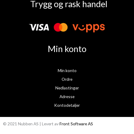
Trygg og rask handel
c
s
e
t
b
a
o
g
o
r
k
a
Min konto
m
Min konto
Ordre
Nedlastinger
Adresse
Kontodetaljer
© 2021 Nubben AS | Levert av
Front Software AS