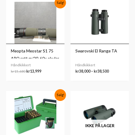
Opprinnelig
Nåværende
Prisområde:
Salg!
pris
pris
kr38,000
var:
er:
til
kr15,680.
kr13,999.
kr38,500
Meopta Meostar S1 75
Swarovski El Range TA
APO rett m/20-60x okular
Håndkikkert
Håndkikkert
kr
15,680
kr
13,999
kr
38,000
–
kr
38,500
Prisområde:
Salg!
kr379
til
kr499
IKKE PÅ LAGER