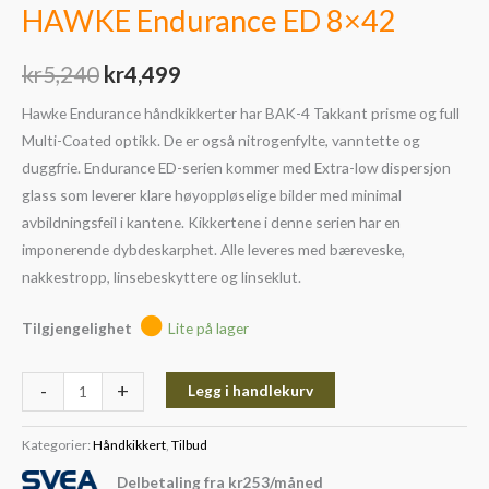
HAWKE Endurance ED 8×42
kr
5,240
kr
4,499
Hawke Endurance håndkikkerter har BAK-4 Takkant prisme og full
Multi-Coated optikk. De er også nitrogenfylte, vanntette og
duggfrie. Endurance ED-serien kommer med Extra-low dispersjon
glass som leverer klare høyoppløselige bilder med minimal
avbildningsfeil i kantene. Kikkertene i denne serien har en
imponerende dybdeskarphet. Alle leveres med bæreveske,
nakkestropp, linsebeskyttere og linseklut.
Tilgjengelighet
Lite på lager
-
+
Legg i handlekurv
Kategorier:
Håndkikkert
,
Tilbud
Delbetaling fra
kr
253
/måned