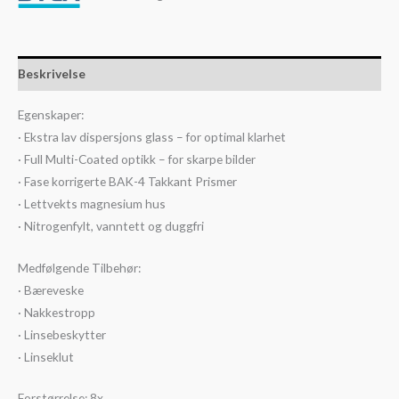
Beskrivelse
Egenskaper:
· Ekstra lav dispersjons glass – for optimal klarhet
· Full Multi-Coated optikk – for skarpe bilder
· Fase korrigerte BAK-4 Takkant Prismer
· Lettvekts magnesium hus
· Nitrogenfylt, vanntett og duggfri
Medfølgende Tilbehør:
· Bæreveske
· Nakkestropp
· Linsebeskytter
· Linseklut
Forstørrelse: 8x