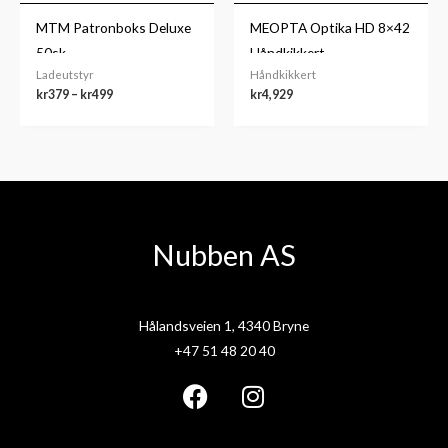
MTM Patronboks Deluxe
MEOPTA Optika HD 8×42
50sk.
Håndkikkert
Ladeutstyr
Håndkikkert
kr
379
–
kr
499
kr
4,929
Nubben AS
Hålandsveien 1, 4340 Bryne
+47 51 48 20 40
F
I
a
n