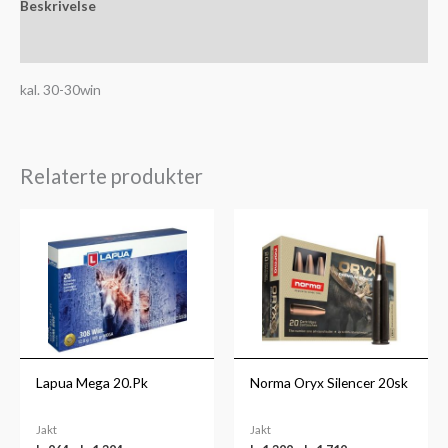
Beskrivelse
Slik kjøper du ammunisjon
kal. 30-30win
Relaterte produkter
Prisområde:
Prisområde:
kr964
kr1,399
til
til
kr1,394
kr1,719
Lapua Mega 20.Pk
Norma Oryx Silencer 20sk
Jakt
Jakt