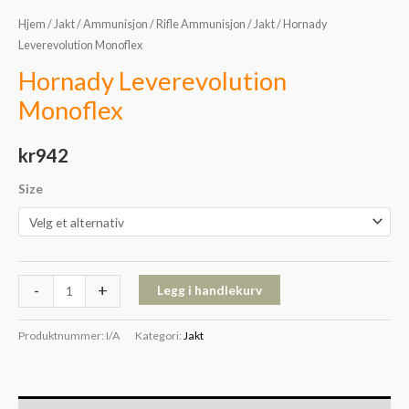
Hjem
/
Jakt
/
Ammunisjon
/
Rifle Ammunisjon
/
Jakt
/ Hornady
Leverevolution Monoflex
Hornady Leverevolution
Monoflex
kr
942
Size
-
+
Legg i handlekurv
Produktnummer:
I/A
Kategori:
Jakt