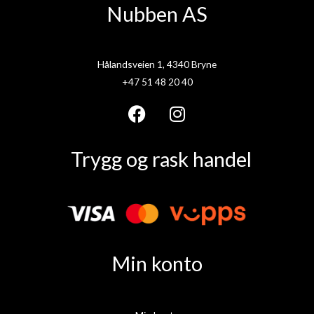
Nubben AS
Hålandsveien 1, 4340 Bryne
+47 51 48 20 40
F
I
a
n
Trygg og rask handel
c
s
e
t
b
a
o
g
o
r
k
a
Min konto
m