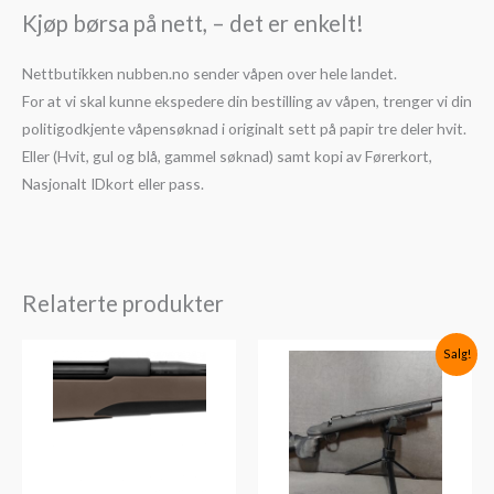
Kjøp børsa på nett, – det er enkelt!
Nettbutikken nubben.no sender våpen over hele landet.
For at vi skal kunne ekspedere din bestilling av våpen, trenger vi din
politigodkjente våpensøknad i originalt sett på papir tre deler hvit.
Eller (Hvit, gul og blå, gammel søknad) samt kopi av Førerkort,
Nasjonalt IDkort eller pass.
Relaterte produkter
Opprinnelig
Nåværende
Salg!
pris
pris
var:
er:
kr21,980.
kr18,990.