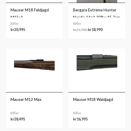
Mauser M18 Feldjagd
Bergara Extreme Hunter
M15x1
Nordic 14×1 308w 45,7cm
Rifler
Rifler
m.GRS Berserk
kr
20,995
kr
21,980
kr
18,990
Mauser M12 Max
Mauser M18 Waldjagd
Rifler
Rifler
kr
28,495
kr
16,995