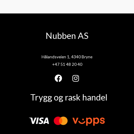
Nubben AS
Hålandsveien 1, 4340 Bryne
+47 51 48 20 40
F
I
a
n
Trygg og rask handel
c
s
e
t
b
a
o
g
o
r