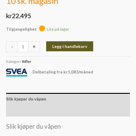
10 sk. magasin
kr
22,495
Tilgjengelighet
Lite på lager
-
+
Legg i handlekurv
Kategori:
Rifler
Delbetaling fra
kr
1,083
/måned
Slik kjøper du våpen
Slik kjøper du ammunisjon
Slik kjøper du våpen