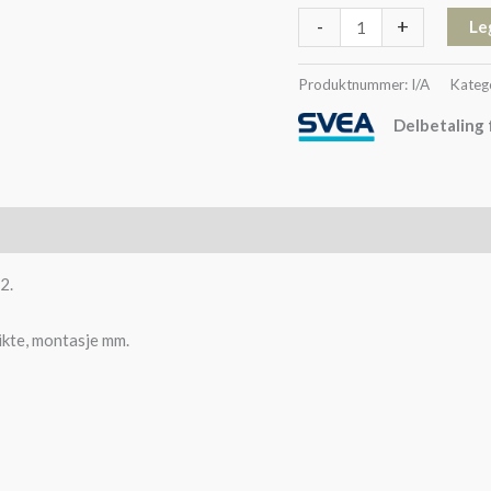
-
+
Le
Produktnummer:
I/A
Kateg
Delbetaling 
mmunisjon
2.
ikte, montasje mm.