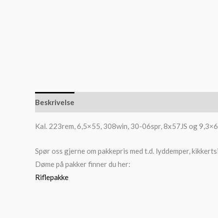
Beskrivelse
Slik kjøper du våpen
Slik kjøper du a
Kal. 223rem, 6,5×55, 308win, 30-06spr, 8x57JS og 9,3×6
Spør oss gjerne om pakkepris med t.d. lyddemper, kikkerts
Døme på pakker finner du her:
Riflepakke