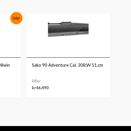
Salg!
08win
Sako 90 Adventure Cal. 308.W 51.cm
Rifler
kr
46,490