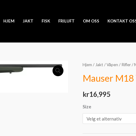
HJEM
JAKT
FISK
FRILUFT
OM OSS
KONTAKT OS
Mauser
Hjem
/
Jakt
/
Våpen
/
Rifler
/ 
M18
Mauser M18 
Waldjagd
antall
kr
16,995
Size