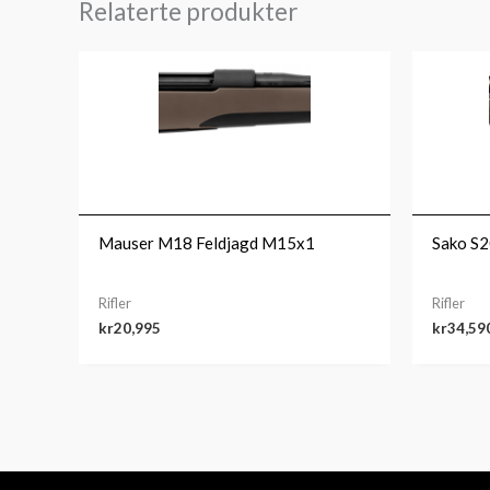
Relaterte produkter
Mauser M18 Feldjagd M15x1
Sako S2
Rifler
Rifler
kr
20,995
kr
34,59