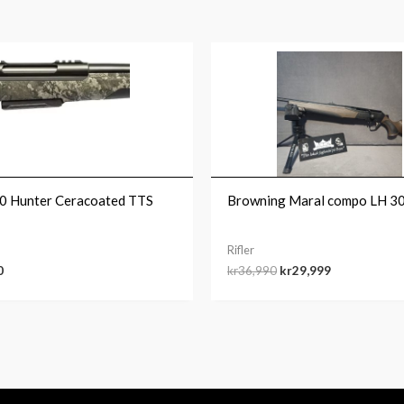
Opprinnelig
Nåværende
pris
pris
var:
er:
kr36,990.
kr29,999.
0 Hunter Ceracoated TTS
Browning Maral compo LH 3
Rifler
0
kr
36,990
kr
29,999