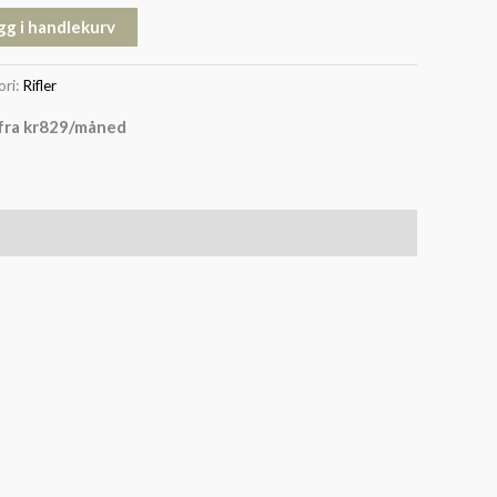
gg i handlekurv
ori:
Rifler
fra
kr
829
/måned