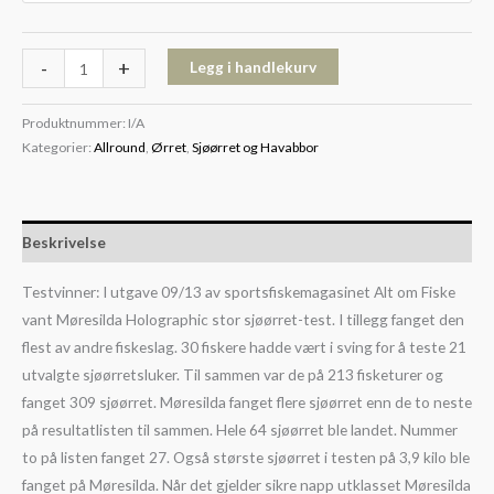
-
+
Legg i handlekurv
Produktnummer:
I/A
Kategorier:
Allround
,
Ørret
,
Sjøørret og Havabbor
Beskrivelse
Testvinner: I utgave 09/13 av sportsfiskemagasinet Alt om Fiske
vant Møresilda Holographic stor sjøørret-test. I tillegg fanget den
flest av andre fiskeslag. 30 fiskere hadde vært i sving for å teste 21
utvalgte sjøørretsluker. Til sammen var de på 213 fisketurer og
fanget 309 sjøørret. Møresilda fanget flere sjøørret enn de to neste
på resultatlisten til sammen. Hele 64 sjøørret ble landet. Nummer
to på listen fanget 27. Også største sjøørret i testen på 3,9 kilo ble
fanget på Møresilda. Når det gjelder sikre napp utklasset Møresilda