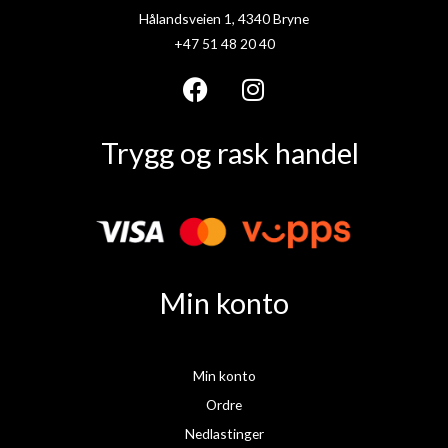
Hålandsveien 1, 4340 Bryne
+47 51 48 20 40
F
I
a
n
Trygg og rask handel
c
s
e
t
b
a
o
g
o
r
k
a
Min konto
m
Min konto
Ordre
Nedlastinger