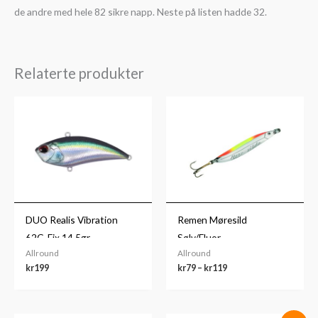
de andre med hele 82 sikre napp. Neste på listen hadde 32.
Relaterte produkter
Prisområde:
kr79
til
kr119
DUO Realis Vibration
Remen Møresild
62G-Fix 14,5gr
Sølv/Fluor
Allround
Allround
kr
199
kr
79
–
kr
119