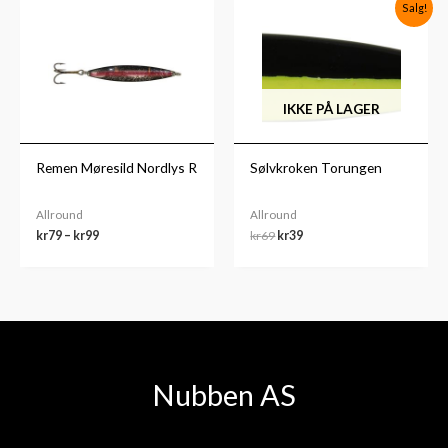
Prisområde:
Opprinnelig
Nåværende
Salg!
kr79
pris
pris
til
var:
er:
kr99
kr69.
kr39.
IKKE PÅ LAGER
Remen Møresild Nordlys R
Sølvkroken Torungen
Allround
Allround
kr
79
–
kr
99
kr
69
kr
39
Nubben AS