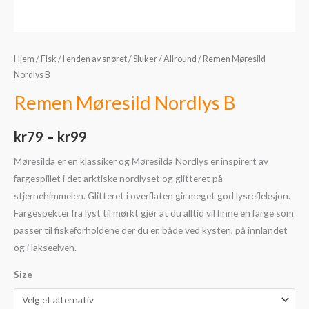
Hjem
/
Fisk
/
I enden av snøret
/
Sluker
/
Allround
/ Remen Møresild
Nordlys B
Remen Møresild Nordlys B
kr
79
–
kr
99
Møresilda er en klassiker og Møresilda Nordlys er inspirert av
fargespillet i det arktiske nordlyset og glitteret på
stjernehimmelen. Glitteret i overflaten gir meget god lysrefleksjon.
Fargespekter fra lyst til mørkt gjør at du alltid vil finne en farge som
passer til fiskeforholdene der du er, både ved kysten, på innlandet
og i lakseelven.
Size