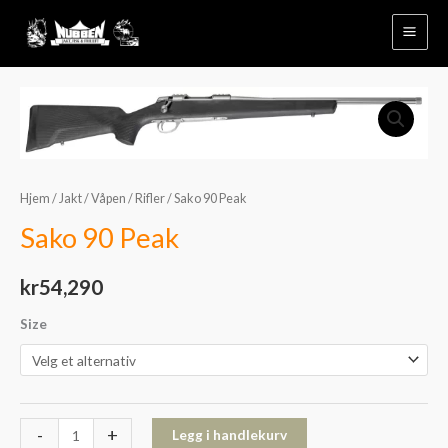
Hopp
rett
til
innholdet
Sako
90
Peak
antall
Hjem
/
Jakt
/
Våpen
/
Rifler
/ Sako 90 Peak
Sako 90 Peak
kr
54,290
Size
-
+
Legg i handlekurv