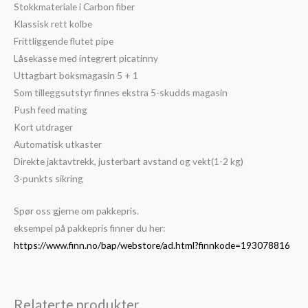
Stokkmateriale i Carbon fiber
Klassisk rett kolbe
Frittliggende flutet pipe
Låsekasse med integrert picatinny
Uttagbart boksmagasin 5 + 1
Som tilleggsutstyr finnes ekstra 5-skudds magasin
Push feed mating
Kort utdrager
Automatisk utkaster
Direkte jaktavtrekk, justerbart avstand og vekt(1-2 kg)
3-punkts sikring
Spør oss gjerne om pakkepris.
eksempel på pakkepris finner du her:
https://www.finn.no/bap/webstore/ad.html?finnkode=193078816
Relaterte produkter