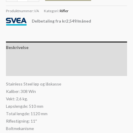
Produktnummer:
I/A
Kategori:
Rifler
Delbetaling fra
kr
2,549
/måned
Beskrivelse
Slik kjøper du våpen
Slik kjøper du ammunisjon
Stainless Steel løp og låskasse
Kaliber: 308 Win
Vekt: 2,6 kg.
Løpslengde: 510 mm
Total lengde: 1120 mm
Riflestigning: 11″
Boltmekanisme