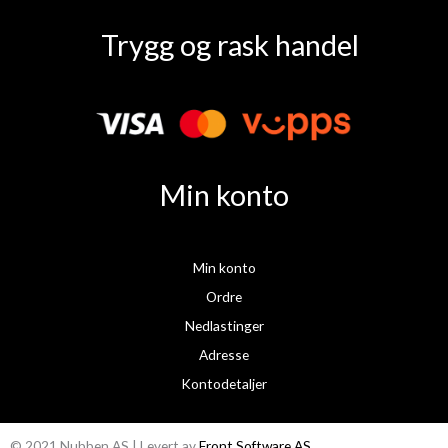
F
I
a
n
Trygg og rask handel
c
s
e
t
b
a
o
g
o
r
k
a
Min konto
m
Min konto
Ordre
Nedlastinger
Adresse
Kontodetaljer
© 2021 Nubben AS | Levert av
Front Software AS