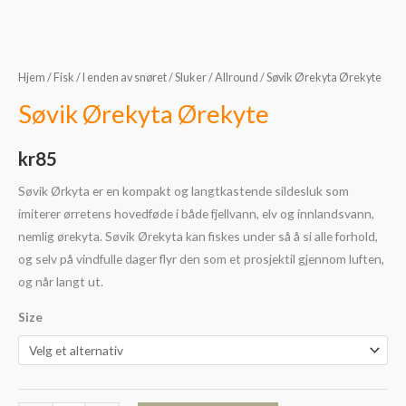
Hjem
/
Fisk
/
I enden av snøret
/
Sluker
/
Allround
/ Søvik Ørekyta Ørekyte
Søvik Ørekyta Ørekyte
kr
85
Søvik Ørkyta er en kompakt og langtkastende sildesluk som
imiterer ørretens hovedføde i både fjellvann, elv og innlandsvann,
nemlig ørekyta. Søvik Ørekyta kan fiskes under så å si alle forhold,
og selv på vindfulle dager flyr den som et prosjektil gjennom luften,
og når langt ut.
Size