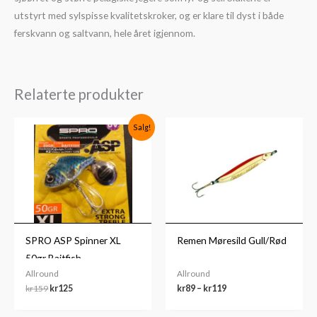
utstyrt med sylspisse kvalitetskroker, og er klare til dyst i både
ferskvann og saltvann, hele året igjennom.
Relaterte produkter
Opprinnelig
Nåværende
Prisområde:
Salg!
pris
pris
kr89
var:
er:
til
kr159.
kr125.
kr119
SPRO ASP Spinner XL
Remen Møresild Gull/Rød
50gr Baitfish
Allround
Allround
kr
159
kr
125
kr
89
–
kr
119