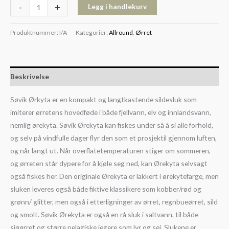
-
+
Legg i handlekurv
Produktnummer:
I/A
Kategorier:
Allround
,
Ørret
Beskrivelse
Søvik Ørkyta er en kompakt og langtkastende sildesluk som
imiterer ørretens hovedføde i både fjellvann, elv og innlandsvann,
nemlig ørekyta. Søvik Ørekyta kan fiskes under så å si alle forhold,
og selv på vindfulle dager flyr den som et prosjektil gjennom luften,
og når langt ut. Når overflatetemperaturen stiger om sommeren,
og ørreten står dypere for å kjøle seg ned, kan Ørekyta selvsagt
også fiskes her. Den originale Ørekyta er lakkert i ørekytefarge, men
sluken leveres også både fiktive klassikere som kobber/rød og
grønn/ glitter, men også i etterligninger av ørret, regnbueørret, sild
og smolt. Søvik Ørekyta er også en rå sluk i saltvann, til både
sjøørret og større pelagiske jegere som lyr og sei. Slukene er