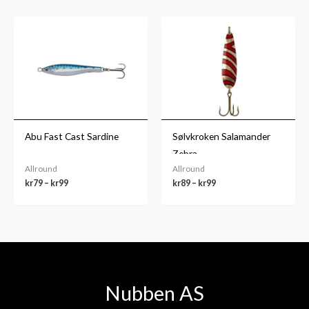
Prisområde:
Prisområde:
kr79
kr89
til
til
kr99
kr99
Abu Fast Cast Sardine
Sølvkroken Salamander
Zebra
Allround
Allround
kr
79
–
kr
99
kr
89
–
kr
99
Nubben AS