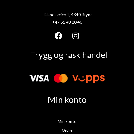
Hålandsveien 1, 4340 Bryne
+47 51 48 20 40
F
I
a
n
Trygg og rask handel
c
s
e
t
b
a
o
g
o
r
k
a
Min konto
m
Min konto
Ordre