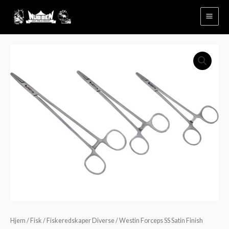
Hopp
rett
til
innholdet
Westin
Forceps
SS
Satin
Finish
antall
Hjem
/
Fisk
/
Fiskeredskaper Diverse
/ Westin Forceps SS Satin Finish