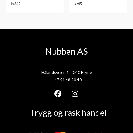
kr
349
kr
45
Nubben AS
Hålandsveien 1, 4340 Bryne
+47 51 48 20 40
F
I
a
n
Trygg og rask handel
c
s
e
t
b
a