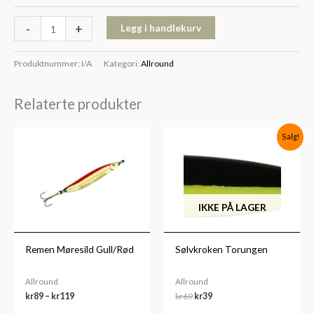
-
+
Legg i handlekurv
Produktnummer:
I/A
Kategori:
Allround
Relaterte produkter
Prisområde:
Opprinnelig
Nåværende
Salg!
kr89
pris
pris
til
var:
er:
kr119
kr69.
kr39.
IKKE PÅ LAGER
Remen Møresild Gull/Rød
Sølvkroken Torungen
Allround
Allround
kr
89
–
kr
119
kr
69
kr
39