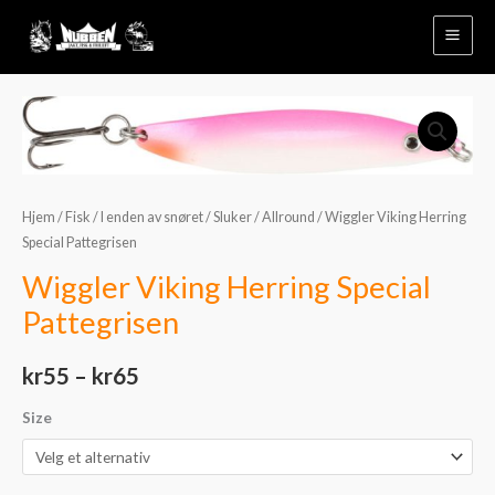
Hopp
rett
til
innholdet
Wiggler
Prisområde:
Viking
kr55
Herring
Special
til
Hjem
/
Fisk
/
I enden av snøret
/
Sluker
/
Allround
/ Wiggler Viking Herring
Pattegrisen
kr65
Special Pattegrisen
antall
Wiggler Viking Herring Special
Pattegrisen
kr
55
–
kr
65
Size