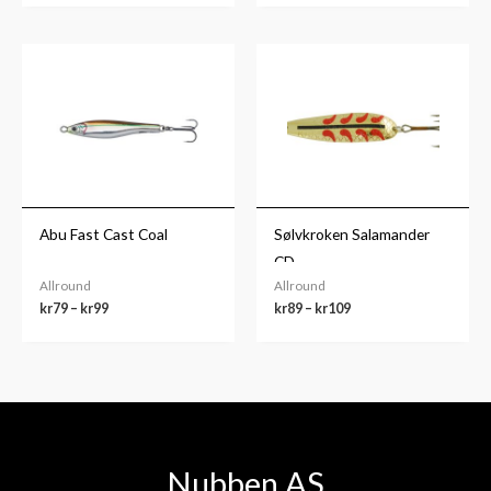
Prisområde:
Prisområde:
kr79
kr89
til
til
kr99
kr109
Abu Fast Cast Coal
Sølvkroken Salamander
CD
Allround
Allround
kr
79
–
kr
99
kr
89
–
kr
109
Nubben AS