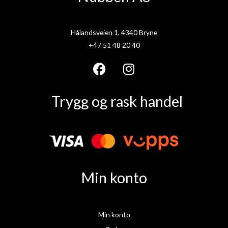
Hålandsveien 1, 4340 Bryne
+47 51 48 20 40
F
I
a
n
Trygg og rask handel
c
s
e
t
b
a
o
g
o
r
k
a
Min konto
m
Min konto