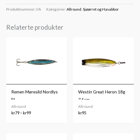
Produktnummer:
I/A
Kategorier:
Allround
,
Sjøørret og Havabbor
Relaterte produkter
Prisområde:
kr79
til
kr99
Remen Møresild Nordlys
Westin Great Heron 18g
BL
7,5cm
Allround
Allround
kr
79
–
kr
99
kr
95
Prisområde:
Prisområde: