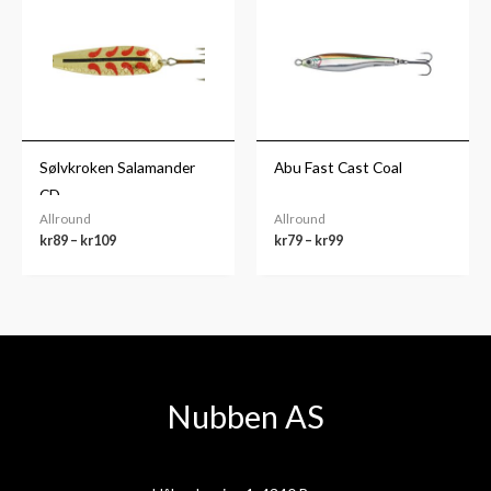
kr89
kr79
til
til
kr109
kr99
Sølvkroken Salamander
Abu Fast Cast Coal
CD
Allround
Allround
kr
89
–
kr
109
kr
79
–
kr
99
Nubben AS