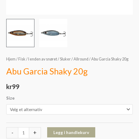
Hjem
/
Fisk
/
I enden av snøret
/
Sluker
/
Allround
/ Abu Garcia Shaky 20g
Abu Garcia Shaky 20g
kr
99
Size
-
+
Legg i handlekurv