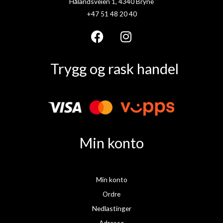
Hålandsveien 1, 4340 Bryne
+47 51 48 20 40
F
I
a
n
Trygg og rask handel
c
s
e
t
b
a
o
g
o
r
k
a
Min konto
m
Min konto
Ordre
Nedlastinger
Adresse