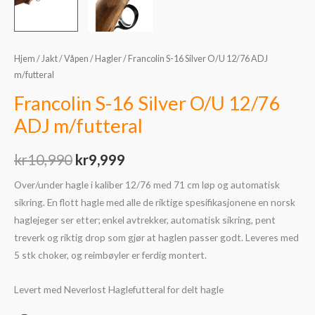
Hjem
/
Jakt
/
Våpen
/
Hagler
/ Francolin S-16 Silver O/U 12/76 ADJ
m/futteral
Francolin S-16 Silver O/U 12/76
ADJ m/futteral
kr
10,990
kr
9,999
Over/under hagle i kaliber 12/76 med 71 cm løp og automatisk
sikring. En flott hagle med alle de riktige spesifikasjonene en norsk
haglejeger ser etter; enkel avtrekker, automatisk sikring, pent
treverk og riktig drop som gjør at haglen passer godt. Leveres med
5 stk choker, og reimbøyler er ferdig montert.
Levert med Neverlost Haglefutteral for delt hagle