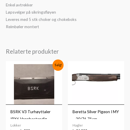
Enkel avtrekker
Løpsvelger på sikringsfløyen
Leveres med 5 stk choker og chokeboks
Reimbøler montert
Relaterte produkter
Opprinnelig
Nåværende
Salg!
pris
pris
var:
er:
kr899.
kr399.
BSRK V3 Turhøyttaler
Beretta Silver Pigeon I MY
IPX6 Vannbestandig
– 20/76 71cm
Lokker
Hagler