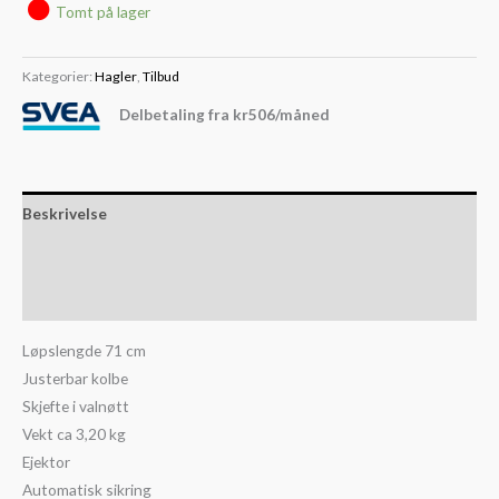
Tomt på lager
Kategorier:
Hagler
,
Tilbud
Delbetaling fra
kr
506
/måned
Beskrivelse
Slik kjøper du våpen
Slik kjøper du ammunisjon
Løpslengde 71 cm
Justerbar kolbe
Skjefte i valnøtt
Vekt ca 3,20 kg
Ejektor
Automatisk sikring