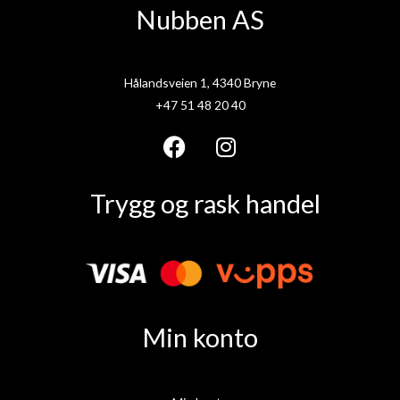
Nubben AS
Hålandsveien 1, 4340 Bryne
+47 51 48 20 40
F
I
a
n
Trygg og rask handel
c
s
e
t
b
a
o
g
o
r
k
a
Min konto
m