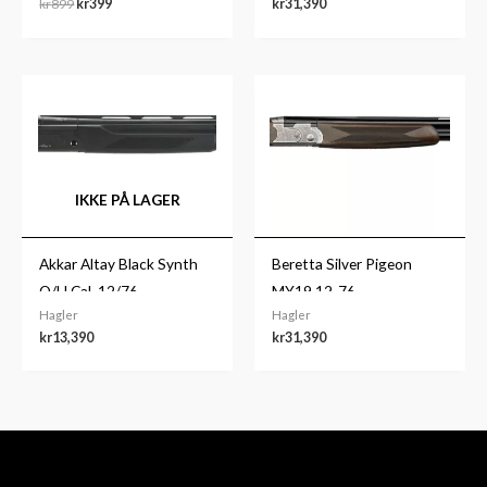
kr
899
kr
399
kr
31,390
IKKE PÅ LAGER
Akkar Altay Black Synth
Beretta Silver Pigeon
O/U Cal. 12/76
MY19 12-76
Hagler
Hagler
kr
13,390
kr
31,390